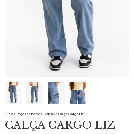
Início
>
Peças de baixo
>
Calças
>
Calça Cargo Liz
CALÇA CARGO LIZ