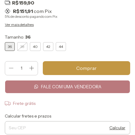
R$159,90
R$151,91
com
Pix
5% de desconto
pagando com Pix
Ver mais detalhes
Tamanho:
36
36
38
40
42
44
FALE COM UMA VENDEDORA
Frete grátis
Entregas para o CEP:
Alterar CEP
Calcular fretes e prazos
Calcular