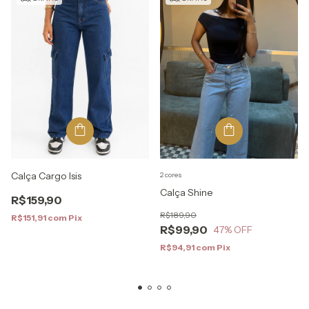
Calça Cargo Isis
2 cores
Calça Shine
R$159,90
R$189,90
R$151,91
com
Pix
R$99,90
47
% OFF
R$94,91
com
Pix